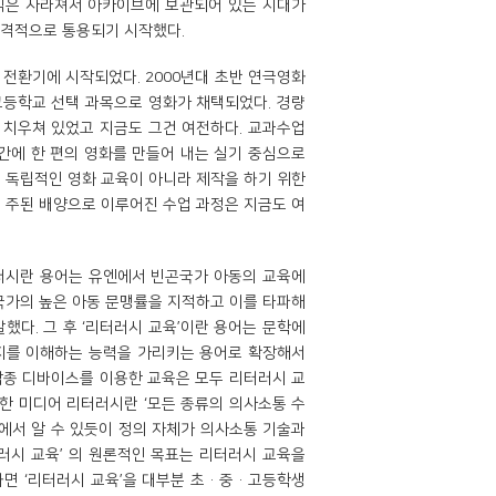
식은 사라져서 아카이브에 보관되어 있는 시대가
본격적으로 통용되기 시작했다.
 전환기에 시작되었다. 2000년대 초반 연극영화
고등학교 선택 과목으로 영화가 채택되었다. 경량
 치우쳐 있었고 지금도 그건 여전하다. 교과수업
간에 한 편의 영화를 만들어 내는 실기 중심으로
은 독립적인 영화 교육이 아니라 제작을 하기 위한
의 주된 배양으로 이루어진 수업 과정은 지금도 여
터러시란 용어는 유엔에서 빈곤국가 아동의 교육에
국가의 높은 아동 문맹률을 지적하고 이를 타파해
했다. 그 후 ‘리터러시 교육’이란 용어는 문학에
미지를 이해하는 능력을 가리키는 용어로 확장해서
각종 디바이스를 이용한 교육은 모두 리터러시 교
 미디어 리터러시란 ‘모든 종류의 의사소통 수
에서 알 수 있듯이 정의 자체가 의사소통 기술과
터러시 교육’ 의 원론적인 목표는 리터러시 교육을
하면 ‘리터러시 교육’을 대부분 초·중·고등학생