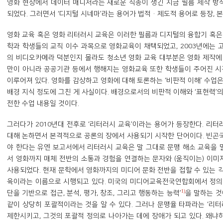
영화 현장에서 데이터 매니저라는 새로운 직종이 생긴 지금 필름 제작 방
되었다. 그러면서 ‘디지털 시네마’라는 용어가 법적·제도적 용어로 등장, 
영화 교육 혹은 영화 리터러시 교육은 이러한 필름과 디지털의 융합기 혹은
학과 학생들의 교직 이수 과목으로 영화교육이 채택되었고, 2003년에는 
의 비디오카메라 덕분인지 몰라도 청소년 영화 교육 대부분은 영화 제작에
만이 아니라 공공기관 등에서 행해지는 영화교육 또한 학생들이 주어진 시
이루어져 있다. 영화를 감상하고 영화에 대해 토론하는 ‘비판적 이해’ 수업
배경 지식 정도에 그친 게 사실이다. 배경으로서의 비판적 이해와 ‘표현력’
전한 수업 내용일 것이다.
그러다가 2010년대 전후로 ‘리터러시 교육’이라는 용어가 등장한다. 리
대해 논하면서 본격적으로 공론의 장에서 사용되기 시작한 단어이다. 빈곤
야 한다는 유엔 보고서에서 리터러시 교육은 말 그대로 문맹 해소 교육을 말
서 영화까지 매체 전반의 소통과 경험을 연결하는 문자와 (움직이는) 이
사용되었다. 현재 문학에서 영화까지의 미디어 문화 전반을 접할 수 있는 
육이라는 이름으로 시행되고 있다. 미국의 미디어교육전국연합회에서 정의한
1)
단을 기반으로 접근, 분석, 평가, 창조, 그리고 행동하는 능력’
을 말하는 것
같이 상당히 포괄적이라는 것을 알 수 있다. 그러나 문맹율 타파라는 ‘리
제한시키고, 그것의 포괄적 정의로 나아가는 데에 장애가 되고 있다. 왜냐