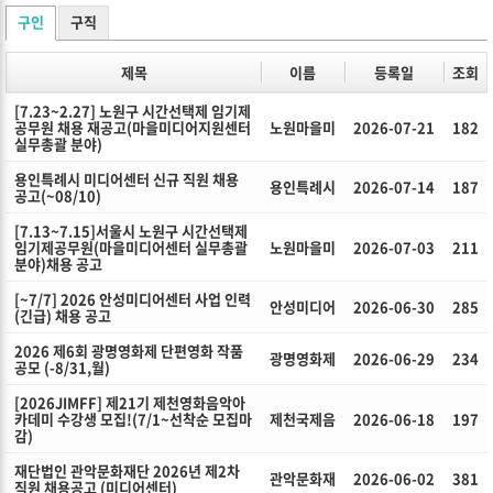
구인
구직
제목
이름
등록일
조회
[7.23~2.27] 노원구 시간선택제 임기제
공무원 채용 재공고(마을미디어지원센터
노원마을미
2026-07-21
182
실무총괄 분야)
용인특례시 미디어센터 신규 직원 채용
용인특례시
2026-07-14
187
공고(~08/10)
[7.13~7.15]서울시 노원구 시간선택제
임기제공무원(마을미디어센터 실무총괄
노원마을미
2026-07-03
211
분야)채용 공고
[~7/7] 2026 안성미디어센터 사업 인력
안성미디어
2026-06-30
285
(긴급) 채용 공고
2026 제6회 광명영화제 단편영화 작품
광명영화제
2026-06-29
234
공모 (-8/31,월)
[2026JIMFF] 제21기 제천영화음악아
카데미 수강생 모집!(7/1~선착순 모집마
제천국제음
2026-06-18
197
감)
재단법인 관악문화재단 2026년 제2차
관악문화재
2026-06-02
381
직원 채용공고 (미디어센터)