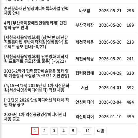
순천문화재단 영상미디어특화사업 인력
바오밥
2026-05-21
296
채용 안내
4회 [부산국제장애인인권영화제] 단편
부산국제장
2026-05-20
189
영화 공모 안내
[제천국제음악영화제] (장/단편)제천뮤
직필름마켓 후반제작지원(영화음악) 프
제천국제음
2026-05-20
213
로젝트 공모 안내(~6/22)
[제천국제음악영화제] 단편영화 제작지
제천국제음
2026-05-20
241
원 프로젝트 공모(장르 불문) (~6/22)
2026-2학기 협력종합예술활동 영화 영
협력종합예
2026-04-28
330
역 예술강사 모집공고(~5/31 기한연장)
(4/15~4/16) 2026년 제 1차 서산문화
서산
2026-04-01
392
원(서산시영상미디어센터) 직원 채용
[~2/25] 2026 안성미디어센터 대체 직
안성미디어
2026-02-04
484
원 채용 공고
2026년 1차 익산공공영상미디어센터
익산미디어
2026-01-10
499
채용 공고
…
다음
1
2
3
4
5
12