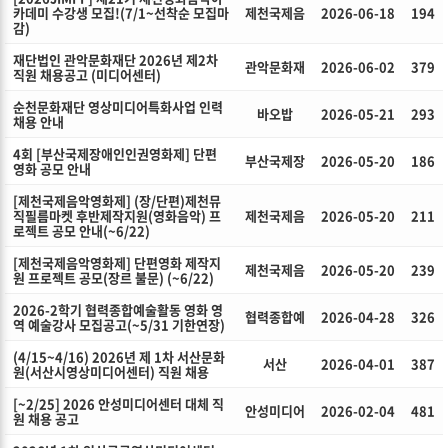
카데미 수강생 모집!(7/1~선착순 모집마
제천국제음
2026-06-18
194
감)
재단법인 관악문화재단 2026년 제2차
관악문화재
2026-06-02
379
직원 채용공고 (미디어센터)
순천문화재단 영상미디어특화사업 인력
바오밥
2026-05-21
293
채용 안내
4회 [부산국제장애인인권영화제] 단편
부산국제장
2026-05-20
186
영화 공모 안내
[제천국제음악영화제] (장/단편)제천뮤
직필름마켓 후반제작지원(영화음악) 프
제천국제음
2026-05-20
211
로젝트 공모 안내(~6/22)
[제천국제음악영화제] 단편영화 제작지
제천국제음
2026-05-20
239
원 프로젝트 공모(장르 불문) (~6/22)
2026-2학기 협력종합예술활동 영화 영
협력종합예
2026-04-28
326
역 예술강사 모집공고(~5/31 기한연장)
(4/15~4/16) 2026년 제 1차 서산문화
서산
2026-04-01
387
원(서산시영상미디어센터) 직원 채용
[~2/25] 2026 안성미디어센터 대체 직
안성미디어
2026-02-04
481
원 채용 공고