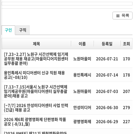
목록
구인
구직
제목
이름
등록일
조회
[7.23~2.27] 노원구 시간선택제 임기제
공무원 채용 재공고(마을미디어지원센터
노원마을미
2026-07-21
170
실무총괄 분야)
용인특례시 미디어센터 신규 직원 채용
용인특례시
2026-07-14
178
공고(~08/10)
[7.13~7.15]서울시 노원구 시간선택제
임기제공무원(마을미디어센터 실무총괄
노원마을미
2026-07-03
207
분야)채용 공고
[~7/7] 2026 안성미디어센터 사업 인력
안성미디어
2026-06-30
279
(긴급) 채용 공고
2026 제6회 광명영화제 단편영화 작품
광명영화제
2026-06-29
227
공모 (-8/31,월)
[2026JIMFF] 제21기 제천영화음악아